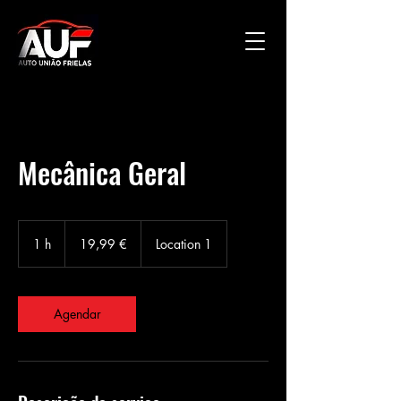
Mecânica Geral
19,99
euros
1 h
1
19,99 €
Location 1
Agendar